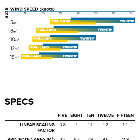
SPECS
FIVE
EIGHT
TEN
TWELVE
FIFTEEN
LINEAR SCALING
0.8
1
1.1
1.2
1.4
FACTOR
PROJECTED AREA (M²)
4.3
6.3
7.9
9.5
11.9