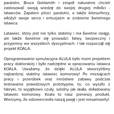
paralotni, Bruce Goldsmith i zespół naturalnie chcieli
zastosować swoją wiedzę do swojej drugiej miłości -
latawców. Zapaleni piloci paralotni, a także kitesurferzy,
włożyli swoje serca i entuzjazm w zrobienie świetnego
latawca.
Latawiec, który jest nie tylko stabilny i ma świetne osiągi,
ale także świetnie się prowadzi: łatwy, bezpieczny i
przyjemny we wszystkich dyscyplinach. I tak rozpoczął się
projekt KOALA.
Oprogramowanie symulacyjna ALULA było moim projektem
pracy doktorskiej i było nadrzędne w opracowaniu latawca
KOALA. Uważamy, że dzięki ALULA stworzyliśmy
najbardziej stabilny latawiec komorowy! Po miesiącach
pracy i przeróbek oraz mnóstwie zabawy podczas
testowania prawdziwych prototypów, to, co wyszło z
fabryki, to wyjątkowo czuły, solidny jak skała, doładowany
latawiec komorowy. Koala to nasz pierwszy produkt.
Wierzymy, że odzwierciedla naszą pasję i jest niesamowity!