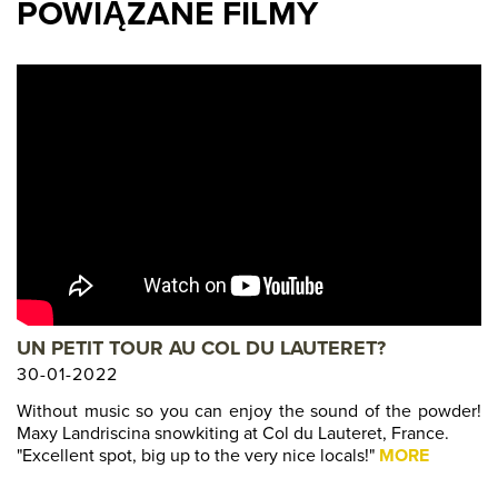
POWIĄZANE FILMY
UN PETIT TOUR AU COL DU LAUTERET?
30-01-2022
Without music so you can enjoy the sound of the powder!
Maxy Landriscina snowkiting at Col du Lauteret, France.
"Excellent spot, big up to the very nice locals!"
MORE