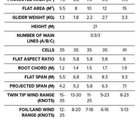
FLAT AREA (M²)
5.5
8
10
12
15
GLIDER WEIGHT (KG)
1.3
1.8
2.2
2.7
3.3
HEIGHT (M)
21
NUMBER OF MAIN
3/3/3
LINES (A/B/C)
CELLS
35
35
35
35
41
FLAT ASPECT RATIO
5.6
5.8
5.8
5.8
6
ROOT CHORD (M)
1.2
1.4
1.5
1.7
1.9
FLAT SPAN (M)
5.5
6.8
7.6
8.3
9.3
PROJECTED SPAN (M)
4.2
5.2
5.8
6.3
7.1
TWIN TIP WIND RANGE
15-
13-30
11-
9-23
8-23
(KNOTS)
35
25
FOIL/LAND WIND
12-
8-20
7-18
6-16
5-13
RANGE (KNOTS)
25