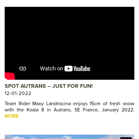
SPOT AUTRANS – JUST FOR FUN!
12-01-2022
Team Rider Maxy Landriscina enjoys 15cm of fresh snow
with the Koala 8 in Autrans, SE France, January 2022.
MORE