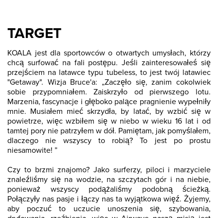
TARGET
KOALA jest dla sportowców o otwartych umysłach, którzy
chcą surfować na fali postępu. Jeśli zainteresowałeś się
przejściem na latawce typu tubeless, to jest twój latawiec
"Getaway". Wizja Bruce'a: „Zaczęło się, zanim cokolwiek
sobie przypomniałem. Zaiskrzyło od pierwszego lotu.
Marzenia, fascynacje i głęboko palące pragnienie wypełniły
mnie. Musiałem mieć skrzydła, by latać, by wzbić się w
powietrze, więc wzbiłem się w niebo w wieku 16 lat i od
tamtej pory nie patrzyłem w dół. Pamiętam, jak pomyślałem,
dlaczego nie wszyscy to robią? To jest po prostu
niesamowite! ”
Czy to brzmi znajomo? Jako surferzy, piloci i marzyciele
znaleźliśmy się na wodzie, na szczytach gór i na niebie,
ponieważ wszyscy podążaliśmy podobną ścieżką.
Połączyły nas pasje i łączy nas ta wyjątkowa więź. Żyjemy,
aby poczuć to uczucie unoszenia się, szybowania,