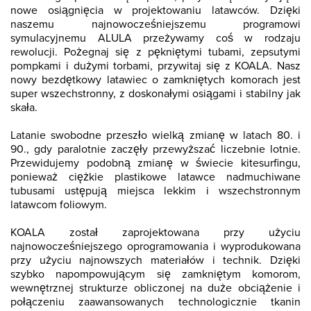
nowe osiągnięcia w projektowaniu latawców. Dzięki
naszemu najnowocześniejszemu programowi
symulacyjnemu ALULA przeżywamy coś w rodzaju
rewolucji. Pożegnaj się z pękniętymi tubami, zepsutymi
pompkami i dużymi torbami, przywitaj się z KOALA. Nasz
nowy bezdętkowy latawiec o zamkniętych komorach jest
super wszechstronny, z doskonałymi osiągami i stabilny jak
skała.
Latanie swobodne przeszło wielką zmianę w latach 80. i
90., gdy paralotnie zaczęły przewyższać liczebnie lotnie.
Przewidujemy podobną zmianę w świecie kitesurfingu,
ponieważ ciężkie plastikowe latawce nadmuchiwane
tubusami ustępują miejsca lekkim i wszechstronnym
latawcom foliowym.
KOALA został zaprojektowana przy użyciu
najnowocześniejszego oprogramowania i wyprodukowana
przy użyciu najnowszych materiałów i technik. Dzięki
szybko napompowującym się zamkniętym komorom,
wewnętrznej strukturze obliczonej na duże obciążenie i
połączeniu zaawansowanych technologicznie tkanin